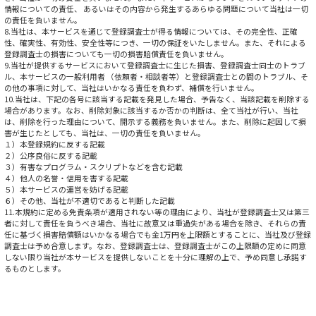
情報についての責任、 あるいはその内容から発生するあらゆる問題について当社は一切
の責任を負いません。
8.当社は、本サービスを通じて登録調査士が得る情報については、その完全性、正確
性、確実性、有効性、安全性等につき、一切の保証をいたしません。また、それによる
登録調査士の損害についても一切の損害賠償責任を負いません。
9.当社が提供するサービスにおいて登録調査士に生じた損害、登録調査士同士のトラブ
ル、本サービスの一般利用者 （依頼者・相談者等）と登録調査士との間のトラブル、そ
の他の事項に対して、当社はいかなる責任を負わず、補償を行いません。
10.当社は、下記の各号に該当する記載を発見した場合、予告なく、当該記載を削除する
場合があります。なお、削除対象に該当するか否かの判断は、全て当社が行い、当社
は、削除を行った理由について、開示する義務を負いません。また、削除に起因して損
害が生じたとしても、当社は、一切の責任を負いません。
１）本登録規約に反する記載
２）公序良俗に反する記載
３）有害なプログラム・スクリプトなどを含む記載
４）他人の名誉・信用を害する記載
５）本サービスの運営を妨げる記載
６）その他、当社が不適切であると判断した記載
11.本規約に定める免責条項が適用されない等の理由により、当社が登録調査士又は第三
者に対して責任を負うべき場合、当社に故意又は重過失がある場合を除き、それらの責
任に基づく損害賠償額はいかなる場合でも金1万円を上限額とすることに、当社及び登録
調査士は予め合意します。なお、登録調査士は、登録調査士がこの上限額の定めに同意
しない限り当社が本サービスを提供しないことを十分に理解の上で、予め同意し承諾す
るものとします。