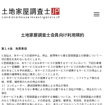
土地家屋調査士会員向け利用規約
第１４条 免責事項
5.当社は、本サービスの提供中止、停止、故障等から被る登録調査士の損害について 一
切の責任を負わないものとします。
6.登録調査士は、本サービス又は本サービスが提携するサービスにおいて、下記の事情
により一定期間、本サービス又は本サービスが提携するサービスの利用が停止される場
合があることを予め承諾し、本サービス又は本サービスが提携するサービスの停止によ
る損害の補償等を当社に請求しないこととします。
１）本サービス又は本サービスが提携するサービスのサーバー、ソフトウェア等の点
検、修理、補修等のための停止の場合
２）コンピューター、通信回線等の事故による停止の場合
３）その他、やむをえない事情による停止が必要であると当社が判断し、停止を行った
場合
7.本サービスを通じて登録調査士が提供する情報については、すべて登録調査士の責任
のもとで発信されるものとし、その完全性、正確性、確実性、有効性、安全性等につ
き、当社は一切の責任を負いません。 また、本サービスからリンクされているサイトの