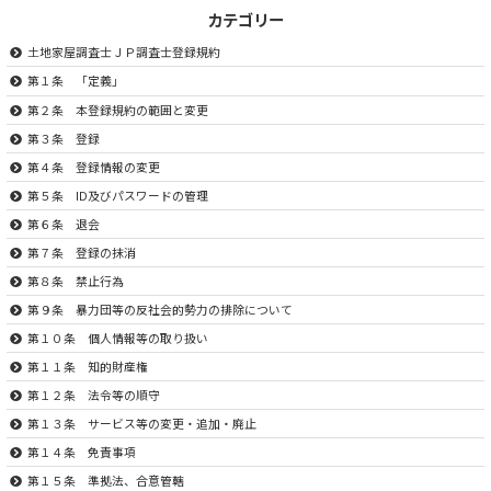
カテゴリー
土地家屋調査士ＪＰ調査士登録規約
第１条 「定義」
第２条 本登録規約の範囲と変更
第３条 登録
第４条 登録情報の変更
第５条 ID及びパスワードの管理
第６条 退会
第７条 登録の抹消
第８条 禁止行為
第９条 暴力団等の反社会的勢力の排除について
第１０条 個人情報等の取り扱い
第１１条 知的財産権
第１２条 法令等の順守
第１３条 サービス等の変更・追加・廃止
第１４条 免責事項
第１５条 準拠法、合意管轄