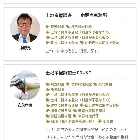
土地家屋調査士 中野亮事務所
現況測量
境界確定測量
土地に関する登記（測量が必要なもの）
土地に関する登記（測量が不要なもの）
建物に関する登記
区分建物に関する登記
中野亮
土地・建物の登記、測量、調査
土地家屋調査士TRUST
現況測量
境界確定測量
真北測量
高低測量
土地に関する登記（測量が必要なもの）
土地に関する登記（測量が不要なもの）
安永孝康
建物に関する登記
区分建物に関する登記
開発許可申請
道路位置指定申請
狭隘協議申請
筆界特定代理
ADR（裁判外紛争解決手続）
その他
土地・建物の表示に関する登記手続きのスペシャ
リスト。あなたの大切な財産である不動産の権利