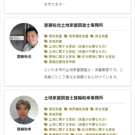
を守ります…
齋藤祐也土地家屋調査士事務所
現況測量
境界確定測量
真北測量
高低測量
土地に関する登記（測量が必要なもの）
土地に関する登記（測量が不要なもの）
齋藤祐也
建物に関する登記
区分建物に関する登記
道路位置指定申請
さいたま市の土地家屋調査士・測量業者です。ご
依頼ごとに丁寧なお見積りを心がけています。
土地家屋調査士箕輪和幸事務所
現況測量
境界確定測量
真北測量
高低測量
土地に関する登記（測量が必要なもの）
土地に関する登記（測量が不要なもの）
箕輪和幸
建物に関する登記
区分建物に関する登記
筆界特定代理
ADR（裁判外紛争解決手続）