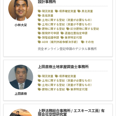
設計事務所
現況測量
境界確定測量
真北測量
高低測量
土地に関する登記（測量が必要なもの）
土地に関する登記（測量が不要なもの）
小林大栄
建物に関する登記
区分建物に関する登記
開発許可申請
道路位置指定申請
狭隘協議申請
筆界特定代理
ADR（裁判外紛争解決手続）
その他
完全オンライン登記申請のデジタル事務所
上田直樹土地家屋調査士事務所
現況測量
境界確定測量
土地に関する登記（測量が必要なもの）
土地に関する登記（測量が不要なもの）
建物に関する登記
筆界特定代理
上田直樹
上野法務総合事務所 / エスキース工房/ 有
限会社空間研究室