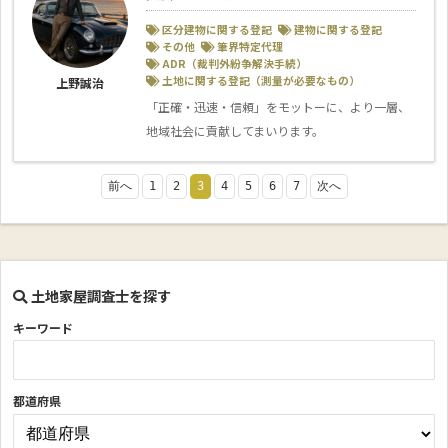
区分建物に関する登記
建物に関する登記
その他
筆界特定代理
ADR（裁判外紛争解決手続）
土地に関する登記（測量が必要なもの）
上野誠治
「正確・迅速・信頼」をモットーに、より一層、
地域社会に貢献してまいります。
前へ
1
2
3
4
5
6
7
次へ
土地家屋調査士を探す
キーワード
都道府県