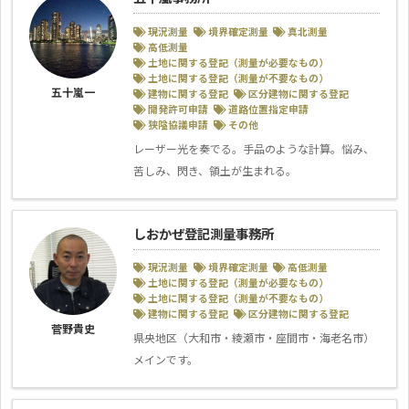
現況測量
境界確定測量
真北測量
高低測量
土地に関する登記（測量が必要なもの）
土地に関する登記（測量が不要なもの）
五十嵐一
建物に関する登記
区分建物に関する登記
開発許可申請
道路位置指定申請
狭隘協議申請
その他
レーザー光を奏でる。手品のような計算。悩み、
苦しみ、閃き、領土が生まれる。
しおかぜ登記測量事務所
現況測量
境界確定測量
高低測量
土地に関する登記（測量が必要なもの）
土地に関する登記（測量が不要なもの）
建物に関する登記
区分建物に関する登記
菅野貴史
県央地区（大和市・綾瀬市・座間市・海老名市）
メインです。