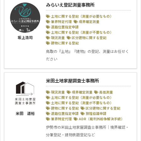
みらいえ登記測量事務所
土地に関する登記（測量が必要なもの）
筆界特定代理
境界確定測量
道路位置指定申請
土地に関する登記（測量が不要なもの）
坂上浩司
現況測量
区分建物に関する登記
建物に関する登記
鳥取の『土地』『建物』の登記、測量はお任せく
ださい
米田土地家屋調査士事務所
現況測量
境界確定測量
高低測量
土地に関する登記（測量が必要なもの）
土地に関する登記（測量が不要なもの）
建物に関する登記
区分建物に関する登記
米田 道裕
道路位置指定申請
狭隘協議申請
筆界特定代理
ADR（裁判外紛争解決手続）
伊勢市の米田土地家屋調査士事務所｜境界確認・
分筆登記・建物表題登記など