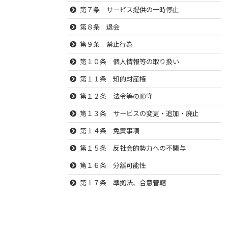
第７条 サービス提供の一時停止
第８条 退会
第９条 禁止行為
第１０条 個人情報等の取り扱い
第１１条 知的財産権
第１２条 法令等の順守
第１３条 サービスの変更・追加・廃止
第１４条 免責事項
第１５条 反社会的勢力への不関与
第１６条 分離可能性
第１７条 準拠法、合意管轄