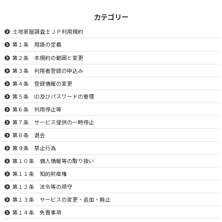
カテゴリー
土地家屋調査士ＪＰ利用規約
第１条 用語の定義
第２条 本規約の範囲と変更
第３条 利用者登録の申込み
第４条 登録情報の変更
第５条 ID及びパスワードの管理
第６条 利用停止等
第７条 サービス提供の一時停止
第８条 退会
第９条 禁止行為
第１０条 個人情報等の取り扱い
第１１条 知的財産権
第１２条 法令等の順守
第１３条 サービスの変更・追加・廃止
第１４条 免責事項