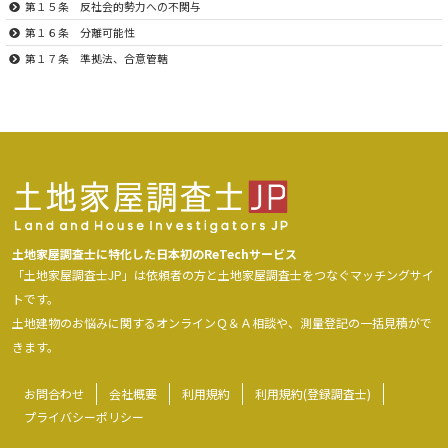
第１５条 反社会的勢力への不関与
第１６条 分離可能性
第１７条 準拠法、合意管轄
土地家屋調査士に特化した日本初のReTechサービス
「土地家屋調査士JP」は依頼者の方と土地家屋調査士をつなぐマッチングサイ
トです。
土地建物のお悩みに関するオンラインＱ＆Ａ相談や、測量登記の一括見積がで
きます。
お問合わせ
会社概要
利用規約
利用規約(登録調査士)
プライバシーポリシー